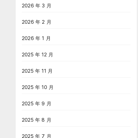
2026 年 3 月
2026 年 2 月
2026 年 1 月
2025 年 12 月
2025 年 11 月
2025 年 10 月
2025 年 9 月
2025 年 8 月
2025 年 7 月