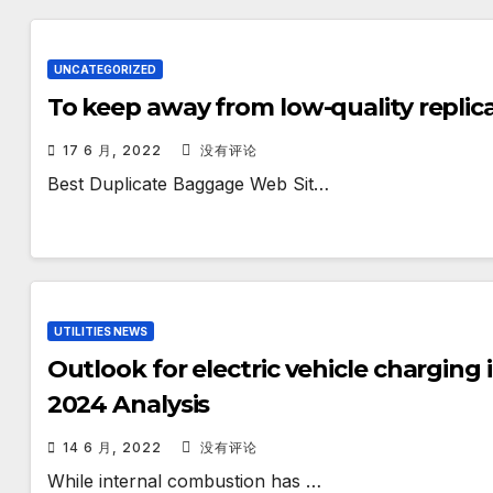
UNCATEGORIZED
To keep away from low-quality replic
17 6 月, 2022
没有评论
Best Duplicate Baggage Web Sit…
UTILITIES NEWS
Outlook for electric vehicle charging
2024 Analysis
14 6 月, 2022
没有评论
While internal combustion has …