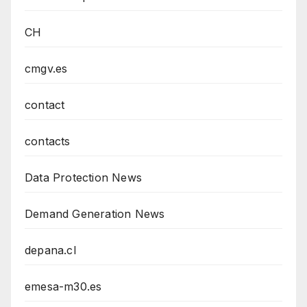
CH
cmgv.es
contact
contacts
Data Protection News
Demand Generation News
depana.cl
emesa-m30.es