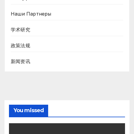
Наши Партнеры
学术研究
政策法规
新闻资讯
You missed