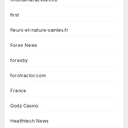
first
fleurs-et-nature-saintes.fr
Forex News
forexby
forotractor.com
France
Godz Casino
Healthtech News