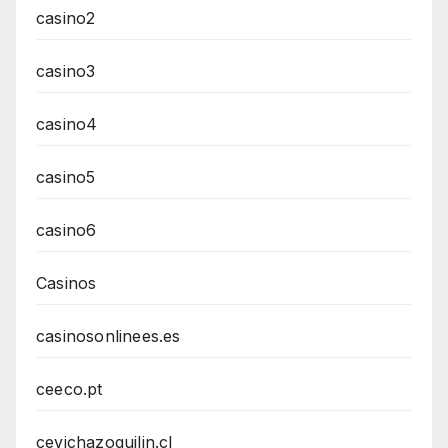
casino2
casino3
casino4
casino5
casino6
Casinos
casinosonlinees.es
ceeco.pt
cevichazoquilin.cl