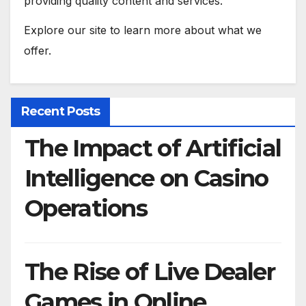
providing quality content and services.
Explore our site to learn more about what we
offer.
Recent Posts
The Impact of Artificial
Intelligence on Casino
Operations
The Rise of Live Dealer
Games in Online