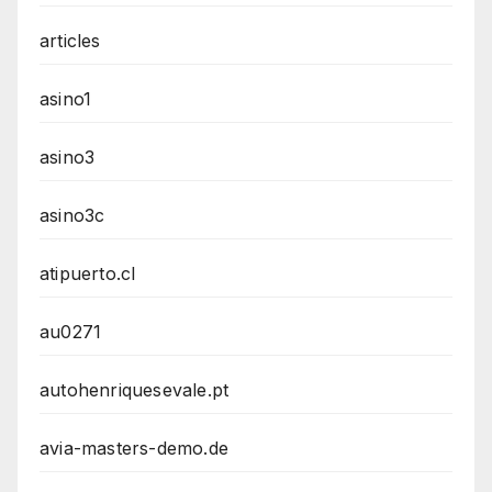
articles
asino1
asino3
asino3c
atipuerto.cl
au0271
autohenriquesevale.pt
avia-masters-demo.de