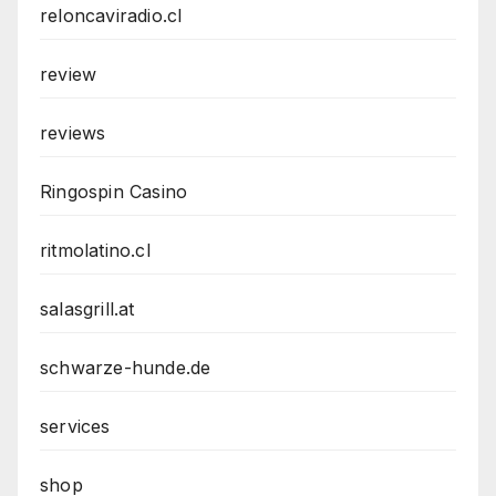
reloncaviradio.cl
review
reviews
Ringospin Casino
ritmolatino.cl
salasgrill.at
schwarze-hunde.de
services
shop