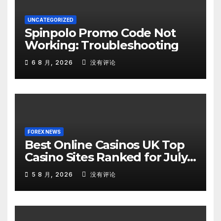
UNCATEGORIZED
Spinpolo Promo Code Not
Working: Troubleshooting
6 8 月, 2026
没有评论
FOREX NEWS
Best Online Casinos UK Top
Casino Sites Ranked for July
2026
5 8 月, 2026
没有评论