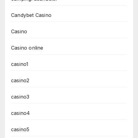
Candybet Casino
Casino
Casino online
casino1
casino2
casino3
casino4
casino5