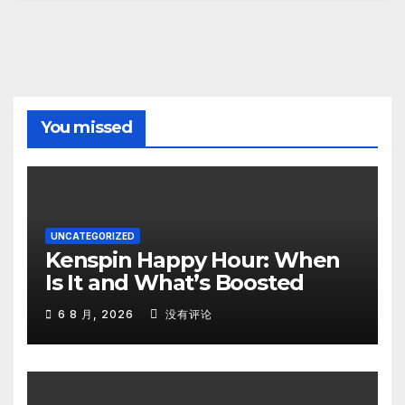
You missed
UNCATEGORIZED
Kenspin Happy Hour: When
Is It and What’s Boosted
6 8 月, 2026
没有评论