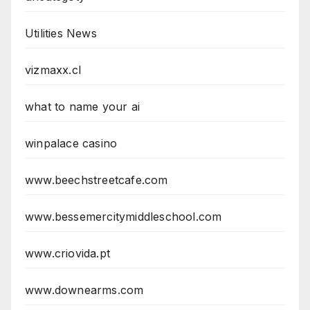
Utilities News
vizmaxx.cl
what to name your ai
winpalace casino
www.beechstreetcafe.com
www.bessemercitymiddleschool.com
www.criovida.pt
www.downearms.com