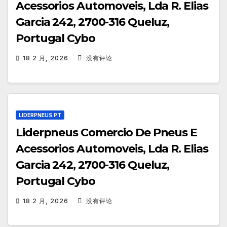
Acessorios Automoveis, Lda R. Elias
Garcia 242, 2700-316 Queluz,
Portugal Cybo
18 2 月, 2026
没有评论
LIDERPNEUS.PT
Liderpneus Comercio De Pneus E
Acessorios Automoveis, Lda R. Elias
Garcia 242, 2700-316 Queluz,
Portugal Cybo
18 2 月, 2026
没有评论