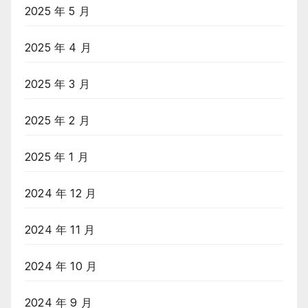
2025 年 5 月
2025 年 4 月
2025 年 3 月
2025 年 2 月
2025 年 1 月
2024 年 12 月
2024 年 11 月
2024 年 10 月
2024 年 9 月