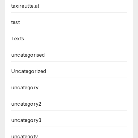
taxireutte.at
test
Texts
uncategorised
Uncategorized
uncategory
uncategory2
uncategory3
uncategoty