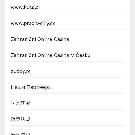
www.kuss.cl
www.praxis-dilly.de
Zahraniční Online Casina
Zahraniční Online Casina V Česku
zuddy.pt
Наши Партнеры
学术研究
政策法规
新闻资讯