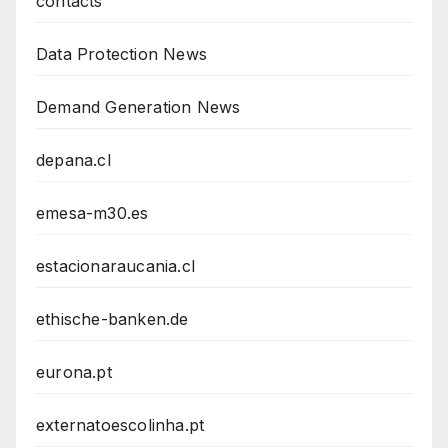
contacts
Data Protection News
Demand Generation News
depana.cl
emesa-m30.es
estacionaraucania.cl
ethische-banken.de
eurona.pt
externatoescolinha.pt