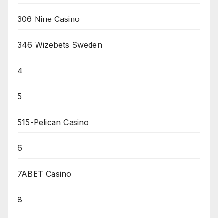
306 Nine Casino
346 Wizebets Sweden
4
5
515-Pelican Casino
6
7ABET Casino
8