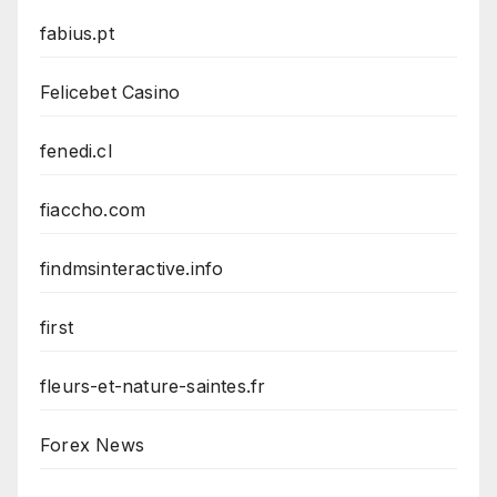
fabius.pt
Felicebet Casino
fenedi.cl
fiaccho.com
findmsinteractive.info
first
fleurs-et-nature-saintes.fr
Forex News