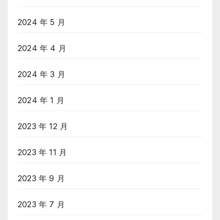
2024 年 5 月
2024 年 4 月
2024 年 3 月
2024 年 1 月
2023 年 12 月
2023 年 11 月
2023 年 9 月
2023 年 7 月