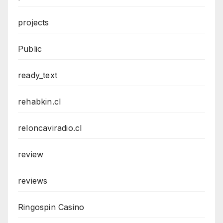
projects
Public
ready_text
rehabkin.cl
reloncaviradio.cl
review
reviews
Ringospin Casino