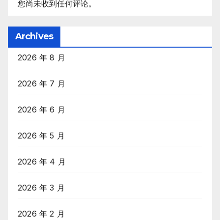
您尚未收到任何评论。
Archives
2026 年 8 月
2026 年 7 月
2026 年 6 月
2026 年 5 月
2026 年 4 月
2026 年 3 月
2026 年 2 月