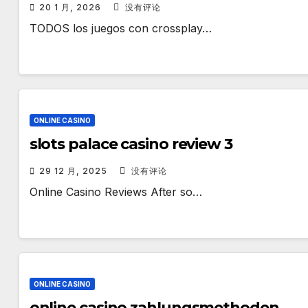
20 1 月, 2026
没有评论
TODOS los juegos con crossplay…
ONLINE CASINO
slots palace casino review 3
29 12 月, 2025
没有评论
Online Casino Reviews After so…
ONLINE CASINO
online casino zahlungsmethoden