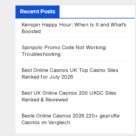
Recent Posts
Kenspin Happy Hour: When Is It and What’s
Boosted
Spinpolo Promo Code Not Working:
Troubleshooting
Best Online Casinos UK Top Casino Sites
Ranked for July 2026
Best UK Online Casinos 200 UKGC Sites
Ranked & Reviewed
Beste Online Casinos 2026 220+ geprüfte
Casinos im Vergleich