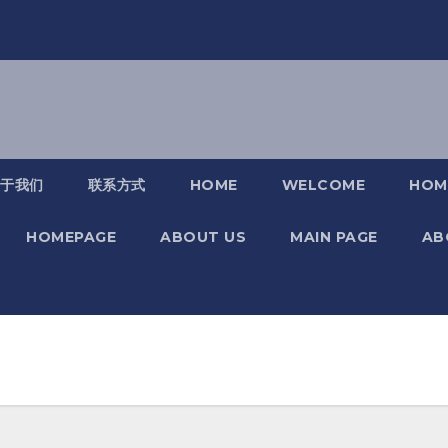
于我们
联系方式
HOME
WELCOME
HOM
HOMEPAGE
ABOUT US
MAIN PAGE
AB