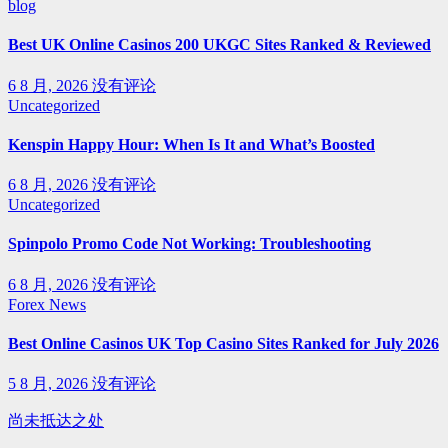
blog
页
Best UK Online Casinos 200 UKGC Sites Ranked & Reviewed
6 8 月, 2026
没有评论
Uncategorized
Kenspin Happy Hour: When Is It and What’s Boosted
6 8 月, 2026
没有评论
Uncategorized
Spinpolo Promo Code Not Working: Troubleshooting
6 8 月, 2026
没有评论
Forex News
Best Online Casinos UK Top Casino Sites Ranked for July 2026
5 8 月, 2026
没有评论
尚未抵达之处