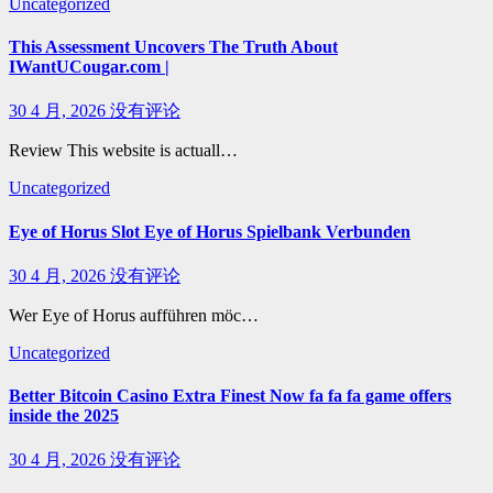
Uncategorized
This Assessment Uncovers The Truth About
IWantUCougar.com |
30 4 月, 2026
没有评论
Review This website is actuall…
Uncategorized
Eye of Horus Slot Eye of Horus Spielbank Verbunden
30 4 月, 2026
没有评论
Wer Eye of Horus aufführen möc…
Uncategorized
Better Bitcoin Casino Extra Finest Now fa fa fa game offers
inside the 2025
30 4 月, 2026
没有评论