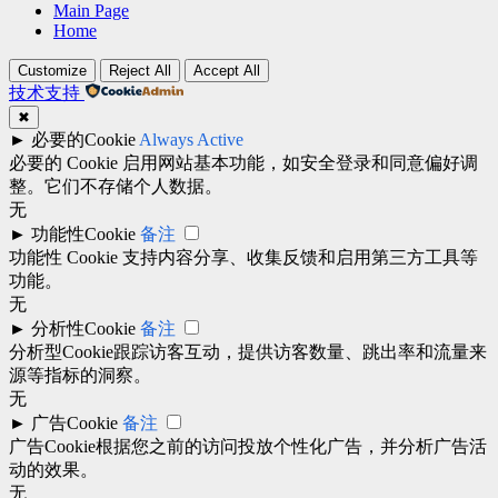
Main Page
Home
Customize
Reject All
Accept All
技术支持
✖
►
必要的Cookie
Always Active
必要的 Cookie 启用网站基本功能，如安全登录和同意偏好调
整。它们不存储个人数据。
无
►
功能性Cookie
备注
功能性 Cookie 支持内容分享、收集反馈和启用第三方工具等
功能。
无
►
分析性Cookie
备注
分析型Cookie跟踪访客互动，提供访客数量、跳出率和流量来
源等指标的洞察。
无
►
广告Cookie
备注
广告Cookie根据您之前的访问投放个性化广告，并分析广告活
动的效果。
无