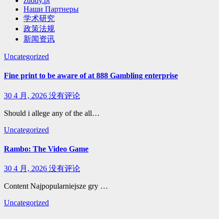
zuddy.pt
Наши Партнеры
学术研究
政策法规
新闻资讯
Uncategorized
Fine print to be aware of at 888 Gambling enterprise
30 4 月, 2026
没有评论
Should i allege any of the all…
Uncategorized
Rambo: The Video Game
30 4 月, 2026
没有评论
Content Najpopularniejsze gry …
Uncategorized