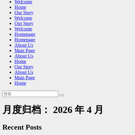
Welcome
Home
Our Story
Welcome
Our Story
Welcome
Homepage
Homepage
About Us
Main Page
About Us
Home
Our Story
About Us
Main Page
Home
月度归档：
2026 年 4 月
Recent Posts