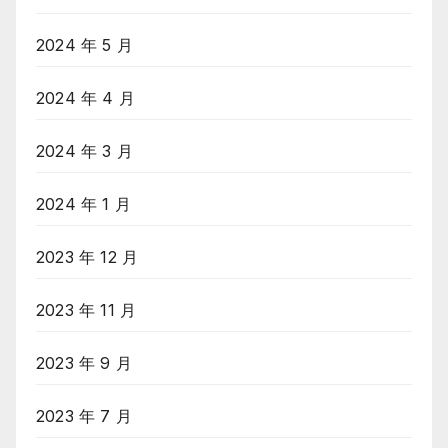
2024 年 5 月
2024 年 4 月
2024 年 3 月
2024 年 1 月
2023 年 12 月
2023 年 11 月
2023 年 9 月
2023 年 7 月