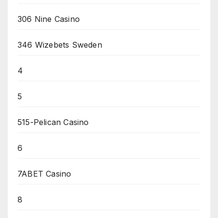
306 Nine Casino
346 Wizebets Sweden
4
5
515-Pelican Casino
6
7ABET Casino
8