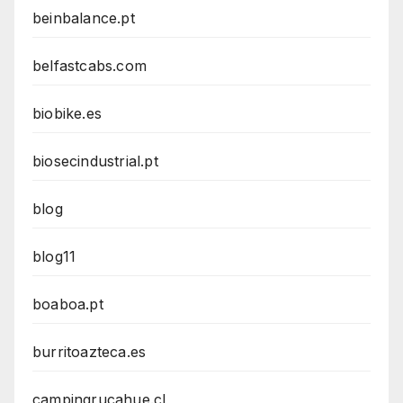
beinbalance.pt
belfastcabs.com
biobike.es
biosecindustrial.pt
blog
blog11
boaboa.pt
burritoazteca.es
campingrucahue.cl