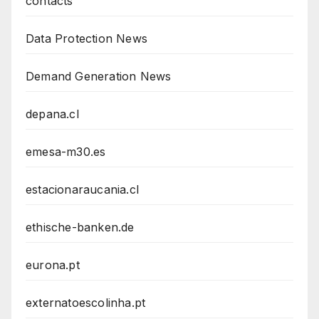
contacts
Data Protection News
Demand Generation News
depana.cl
emesa-m30.es
estacionaraucania.cl
ethische-banken.de
eurona.pt
externatoescolinha.pt