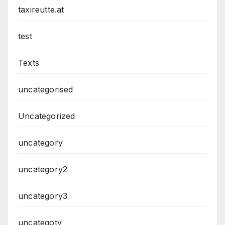
taxireutte.at
test
Texts
uncategorised
Uncategorized
uncategory
uncategory2
uncategory3
uncategoty