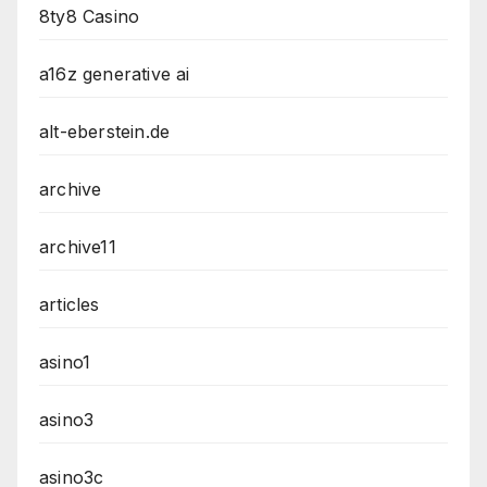
8ty8 Casino
a16z generative ai
alt-eberstein.de
archive
archive11
articles
asino1
asino3
asino3c