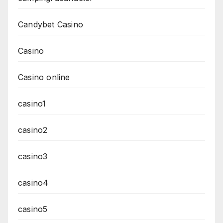
Candybet Casino
Casino
Casino online
casino1
casino2
casino3
casino4
casino5