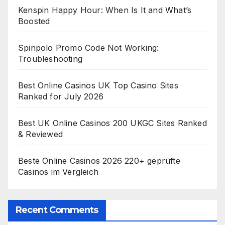
Kenspin Happy Hour: When Is It and What’s
Boosted
Spinpolo Promo Code Not Working:
Troubleshooting
Best Online Casinos UK Top Casino Sites
Ranked for July 2026
Best UK Online Casinos 200 UKGC Sites Ranked
& Reviewed
Beste Online Casinos 2026 220+ geprüfte
Casinos im Vergleich
Recent Comments