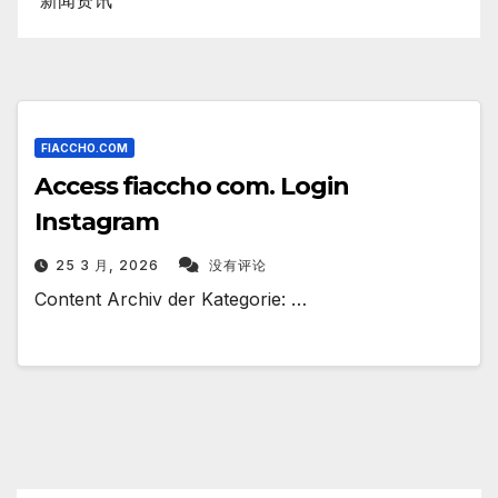
FIACCHO.COM
Access fiaccho com. Login
Instagram
25 3 月, 2026
没有评论
Content Archiv der Kategorie: …