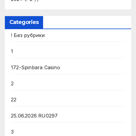
Categories
! Без рубрики
1
172-Spinbara Casino
2
22
25.06.2026 RU0297
3