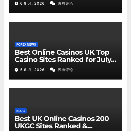
6 8 月, 2026
没有评论
FOREX NEWS
Best Online Casinos UK Top
Casino Sites Ranked for July
2026
5 8 月, 2026
没有评论
BLOG
Best UK Online Casinos 200
UKGC Sites Ranked &