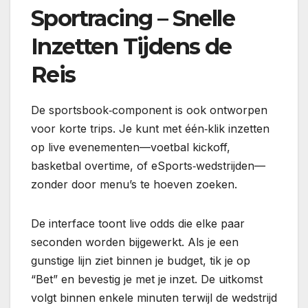
Sportracing – Snelle
Inzetten Tijdens de
Reis
De sportsbook‑component is ook ontworpen
voor korte trips. Je kunt met één‑klik inzetten
op live evenementen—voetbal kickoff,
basketbal overtime, of eSports‑wedstrijden—
zonder door menu’s te hoeven zoeken.
De interface toont live odds die elke paar
seconden worden bijgewerkt. Als je een
gunstige lijn ziet binnen je budget, tik je op
“Bet” en bevestig je met je inzet. De uitkomst
volgt binnen enkele minuten terwijl de wedstrijd