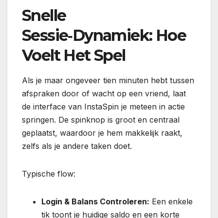
Snelle
Sessie‑Dynamiek: Hoe
Voelt Het Spel
Als je maar ongeveer tien minuten hebt tussen
afspraken door of wacht op een vriend, laat
de interface van InstaSpin je meteen in actie
springen. De spinknop is groot en centraal
geplaatst, waardoor je hem makkelijk raakt,
zelfs als je andere taken doet.
Typische flow:
Login & Balans Controleren:
Een enkele
tik toont je huidige saldo en een korte