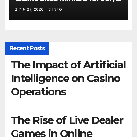
2026
7 月 27, 2026
INFO
Recent Posts
The Impact of Artificial
Intelligence on Casino
Operations
The Rise of Live Dealer
Games in Online