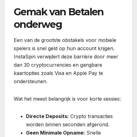
Gemak van Betalen
onderweg
Een van de grootste obstakels voor mobiele
spelers is snel geld op hun account krijgen.
InstaSpin verwijdert deze barrière door meer
dan 30 cryptocurrencies en gangbare
kaartopties zoals Visa en Apple Pay te
ondersteunen.
Wat het meest belangrijk is voor korte sessies:
Directe Deposits:
Crypto transacties
worden binnen seconden afgerond.
Geen Minimale Opname:
Snelle