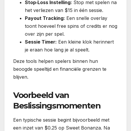
Stop‑Loss Instelling:
Stop met spelen na
het verliezen van $15 in één sessie.
Payout Tracking:
Een snelle overlay
toont hoeveel free spins of credits er nog
over zijn per spel.
Sessie Timer:
Een kleine klok herinnert
je eraan hoe lang je al speelt.
Deze tools helpen spelers binnen hun
beoogde speeltijd en financiële grenzen te
blijven.
Voorbeeld van
Beslissingsmomenten
Een typische sessie begint bijvoorbeeld met
een inzet van $0.25 op Sweet Bonanza. Na