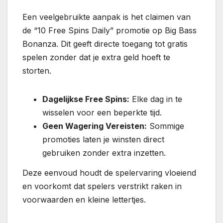
Een veelgebruikte aanpak is het claimen van
de “10 Free Spins Daily” promotie op Big Bass
Bonanza. Dit geeft directe toegang tot gratis
spelen zonder dat je extra geld hoeft te
storten.
Dagelijkse Free Spins:
Elke dag in te
wisselen voor een beperkte tijd.
Geen Wagering Vereisten:
Sommige
promoties laten je winsten direct
gebruiken zonder extra inzetten.
Deze eenvoud houdt de spelervaring vloeiend
en voorkomt dat spelers verstrikt raken in
voorwaarden en kleine lettertjes.