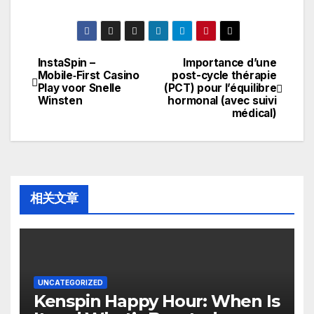
InstaSpin –
Importance d’une
文
Mobile‑First Casino
post-cycle thérapie
Play voor Snelle
(PCT) pour l’équilibre
章
Winsten
hormonal (avec suivi
médical)
导
航
相关文章
UNCATEGORIZED
Kenspin Happy Hour: When Is