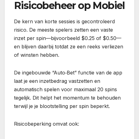
Risicobeheer op Mobiel
De kern van korte sessies is gecontroleerd
risico. De meeste spelers zetten een vaste
inzet per spin—bijvoorbeeld $0.25 of $0.50—
en blijven daarbij totdat ze een reeks verliezen
of winsten hebben.
De ingebouwde “Auto‑Bet” functie van de app
laat je een inzetbedrag vastzetten en
automatisch spelen voor maximaal 20 spins
tegelijk. Dit helpt het momentum te behouden
terwijl je je blootstelling per spin beperkt.
Risicobeperking omvat ook: