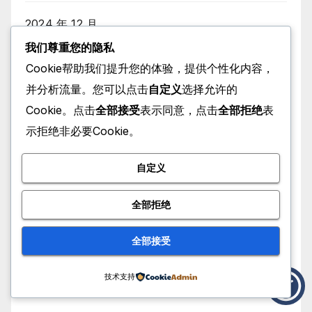
2024 年 12 月
我们尊重您的隐私
2024 年 11 月
Cookie帮助我们提升您的体验，提供个性化内容，
并分析流量。您可以点击
自定义
选择允许的
2024 年 10 月
Cookie。点击
全部接受
表示同意，点击
全部拒绝
表
示拒绝非必要Cookie。
2024 年 9 月
自定义
2024 年 5 月
全部拒绝
2024 年 4 月
全部接受
2024 年 3 月
技术支持
2024 年 1 月