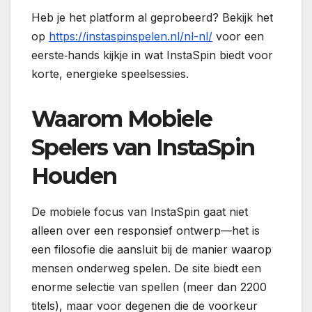
Heb je het platform al geprobeerd? Bekijk het
op
https://instaspinspelen.nl/nl-nl/
voor een
eerste‑hands kijkje in wat InstaSpin biedt voor
korte, energieke speelsessies.
Waarom Mobiele
Spelers van InstaSpin
Houden
De mobiele focus van InstaSpin gaat niet
alleen over een responsief ontwerp—het is
een filosofie die aansluit bij de manier waarop
mensen onderweg spelen. De site biedt een
enorme selectie van spellen (meer dan 2200
titels), maar voor degenen die de voorkeur