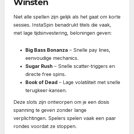
Winsten
Niet alle spellen zijn gelijk als het gaat om korte
sessies. InstaSpin benadrukt titels die vaak,
met lage tijdsinvestering, beloningen geven:
Big Bass Bonanza
– Snelle pay lines,
eenvoudige mechanics.
Sugar Rush
– Snelle scatter‑triggers en
directe free spins.
Book of Dead
– Lage volatiliteit met snelle
terugkeer‑kansen.
Deze slots zijn ontworpen om je een dosis
spanning te geven zonder lange
verplichtingen. Spelers spelen vaak een paar
rondes voordat ze stoppen.