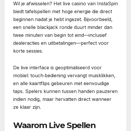
Wil je afwisselen? Het live casino van InstaSpin
biedt tafelspellen met hoge energie die direct
beginnen nadat je hebt ingezet. Bijvoorbeeld,
een snelle blackjack ronde duurt minder dan
twee minuten van begin tot eind—inclusief
dealeracties en uitbetalingen—perfect voor
korte sessies.
De live interface is geoptimaliseerd voor
mobiel: touch‑bediening vervangt muisklikken,
en alle kaartflips gebeuren met eenvoudige
taps. Spelers kunnen tussen handen pauzeren
indien nodig, maar hervatten direct wanneer
ze klaar zijn.
Waarom Live Spellen