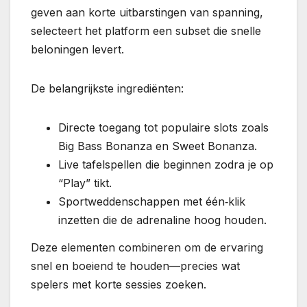
geven aan korte uitbarstingen van spanning,
selecteert het platform een subset die snelle
beloningen levert.
De belangrijkste ingrediënten:
Directe toegang tot populaire slots zoals
Big Bass Bonanza en Sweet Bonanza.
Live tafelspellen die beginnen zodra je op
“Play” tikt.
Sportweddenschappen met één‑klik
inzetten die de adrenaline hoog houden.
Deze elementen combineren om de ervaring
snel en boeiend te houden—precies wat
spelers met korte sessies zoeken.