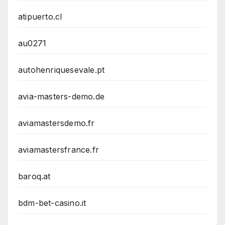
atipuerto.cl
au0271
autohenriquesevale.pt
avia-masters-demo.de
aviamastersdemo.fr
aviamastersfrance.fr
baroq.at
bdm-bet-casino.it