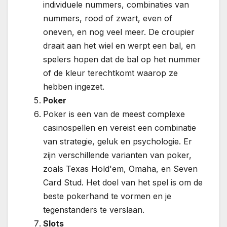
individuele nummers, combinaties van
nummers, rood of zwart, even of
oneven, en nog veel meer. De croupier
draait aan het wiel en werpt een bal, en
spelers hopen dat de bal op het nummer
of de kleur terechtkomt waarop ze
hebben ingezet.
Poker
Poker is een van de meest complexe
casinospellen en vereist een combinatie
van strategie, geluk en psychologie. Er
zijn verschillende varianten van poker,
zoals Texas Hold'em, Omaha, en Seven
Card Stud. Het doel van het spel is om de
beste pokerhand te vormen en je
tegenstanders te verslaan.
Slots