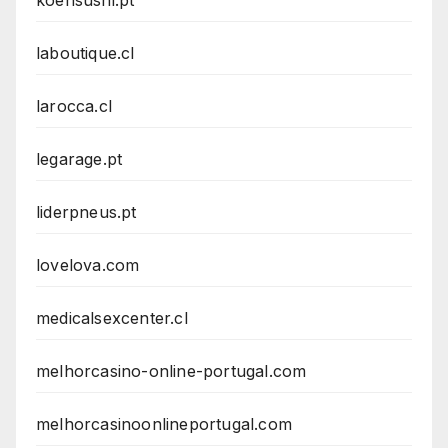
koensushi.pt
laboutique.cl
larocca.cl
legarage.pt
liderpneus.pt
lovelova.com
medicalsexcenter.cl
melhorcasino-online-portugal.com
melhorcasinoonlineportugal.com