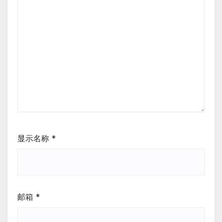
显示名称
*
邮箱
*