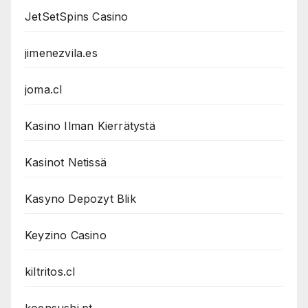
JetSetSpins Casino
jimenezvila.es
joma.cl
Kasino Ilman Kierrätystä
Kasinot Netissä
Kasyno Depozyt Blik
Keyzino Casino
kiltritos.cl