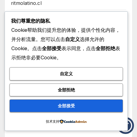
ritmolatino.cl
salasgrill.at
我们尊重您的隐私
Cookie帮助我们提升您的体验，提供个性化内容，
schwarze-hunde.de
并分析流量。您可以点击
自定义
选择允许的
Cookie。点击
全部接受
表示同意，点击
全部拒绝
表
services
示拒绝非必要Cookie。
shop
自定义
Slotosport Casino
全部拒绝
Suomi Kasinot Ilman Rekisteröitymistä 2026:
全部接受
Parhaat Listattuna
技术支持
swtbuilding.pt