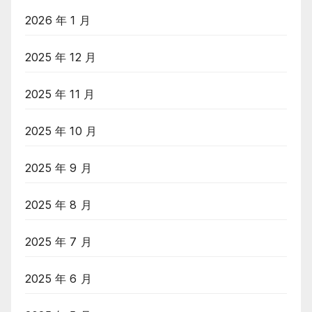
2026 年 1 月
2025 年 12 月
2025 年 11 月
2025 年 10 月
2025 年 9 月
2025 年 8 月
2025 年 7 月
2025 年 6 月