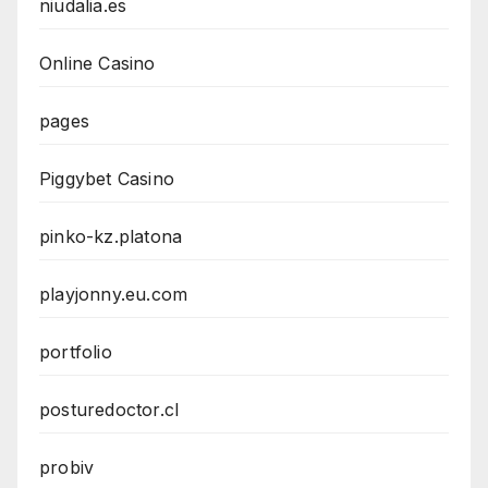
niudalia.es
Online Casino
pages
Piggybet Casino
pinko-kz.platona
playjonny.eu.com
portfolio
posturedoctor.cl
probiv