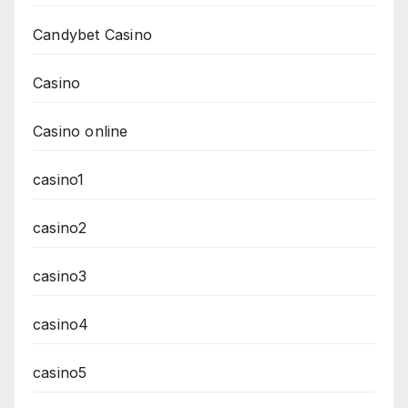
Candybet Casino
Casino
Casino online
casino1
casino2
casino3
casino4
casino5