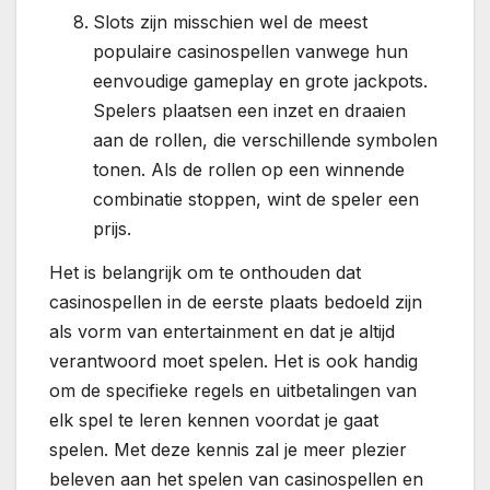
Slots zijn misschien wel de meest
populaire casinospellen vanwege hun
eenvoudige gameplay en grote jackpots.
Spelers plaatsen een inzet en draaien
aan de rollen, die verschillende symbolen
tonen. Als de rollen op een winnende
combinatie stoppen, wint de speler een
prijs.
Het is belangrijk om te onthouden dat
casinospellen in de eerste plaats bedoeld zijn
als vorm van entertainment en dat je altijd
verantwoord moet spelen. Het is ook handig
om de specifieke regels en uitbetalingen van
elk spel te leren kennen voordat je gaat
spelen. Met deze kennis zal je meer plezier
beleven aan het spelen van casinospellen en