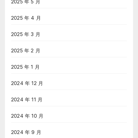
2025 年 5 月
2025 年 4 月
2025 年 3 月
2025 年 2 月
2025 年 1 月
2024 年 12 月
2024 年 11 月
2024 年 10 月
2024 年 9 月