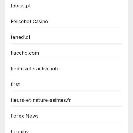
fabius.pt
Felicebet Casino
fenedi.cl
fiaccho.com
findmsinteractive.info
first
fleurs-et-nature-saintes.fr
Forex News
forexby