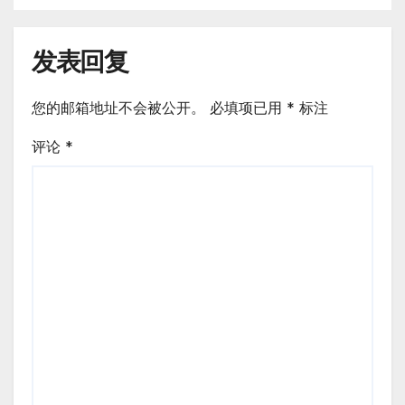
发表回复
您的邮箱地址不会被公开。
必填项已用
*
标注
评论
*