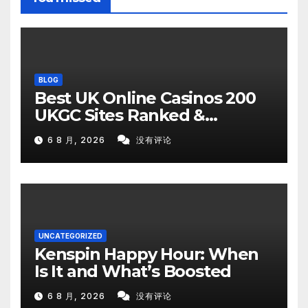
BLOG
Best UK Online Casinos 200
UKGC Sites Ranked &
Reviewed
6 8 月, 2026
没有评论
UNCATEGORIZED
Kenspin Happy Hour: When
Is It and What’s Boosted
6 8 月, 2026
没有评论