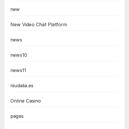
new
New Video Chat Platform
news
news10
news11
niudalia.es
Online Casino
pages