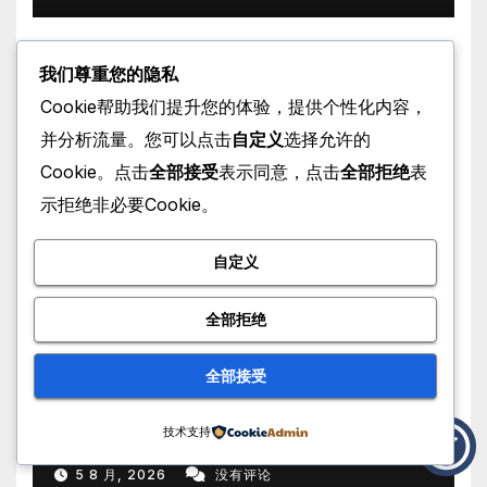
我们尊重您的隐私
Cookie帮助我们提升您的体验，提供个性化内容，
UNCATEGORIZED
并分析流量。您可以点击
自定义
选择允许的
Spinpolo Promo Code Not
Cookie。点击
全部接受
表示同意，点击
全部拒绝
表
Working: Troubleshooting
示拒绝非必要Cookie。
6 8 月, 2026
没有评论
自定义
全部拒绝
全部接受
FOREX NEWS
Best Online Casinos UK Top
Casino Sites Ranked for July
技术支持
2026
5 8 月, 2026
没有评论