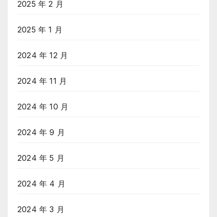
2025 年 2 月
2025 年 1 月
2024 年 12 月
2024 年 11 月
2024 年 10 月
2024 年 9 月
2024 年 5 月
2024 年 4 月
2024 年 3 月