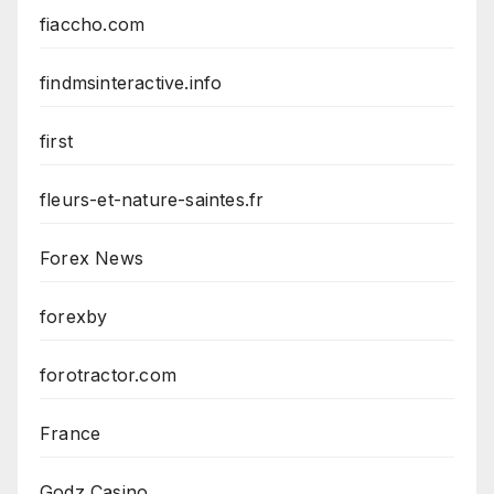
fiaccho.com
findmsinteractive.info
first
fleurs-et-nature-saintes.fr
Forex News
forexby
forotractor.com
France
Godz Casino