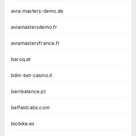
avia-masters-demo.de
aviamastersdemo.fr
aviamastersfrance.fr
baroq.at
bdm-bet-casino.it
beinbalance.pt
belfastcabs.com
biobike.es