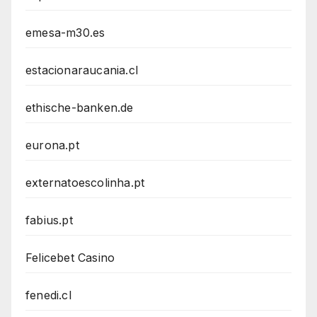
emesa-m30.es
estacionaraucania.cl
ethische-banken.de
eurona.pt
externatoescolinha.pt
fabius.pt
Felicebet Casino
fenedi.cl