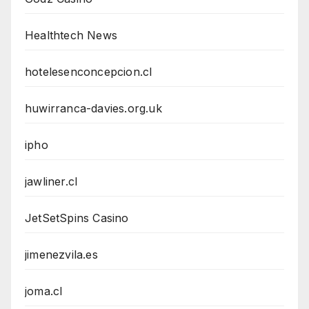
Healthtech News
hotelesenconcepcion.cl
huwirranca-davies.org.uk
ipho
jawliner.cl
JetSetSpins Casino
jimenezvila.es
joma.cl