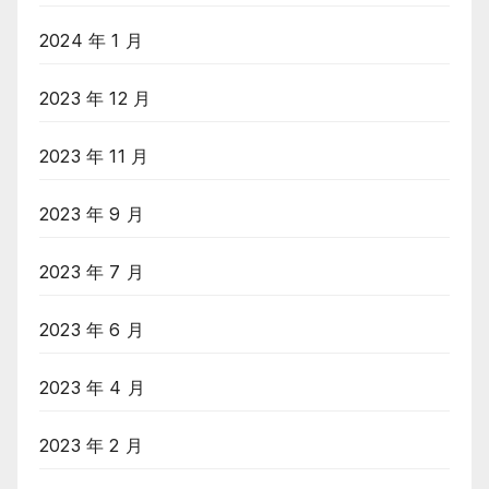
2024 年 1 月
2023 年 12 月
2023 年 11 月
2023 年 9 月
2023 年 7 月
2023 年 6 月
2023 年 4 月
2023 年 2 月