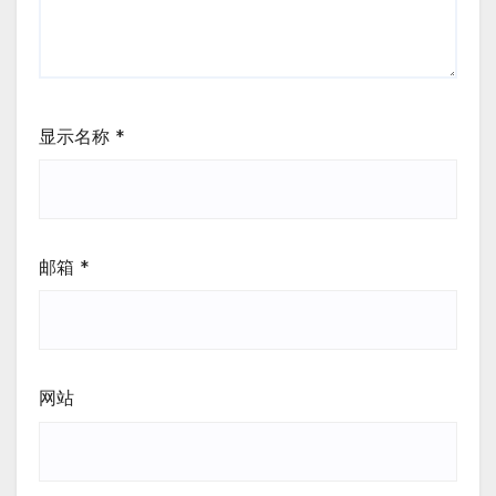
显示名称
*
邮箱
*
网站