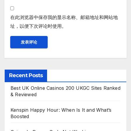
在此浏览器中保存我的显示名称、邮箱地址和网站地
址，以便下次评论时使用。
Recent Posts
Best UK Online Casinos 200 UKGC Sites Ranked
& Reviewed
Kenspin Happy Hour: When Is It and What’s
Boosted