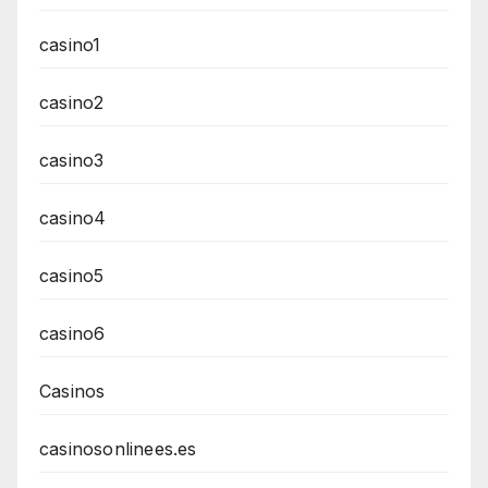
casino1
casino2
casino3
casino4
casino5
casino6
Casinos
casinosonlinees.es