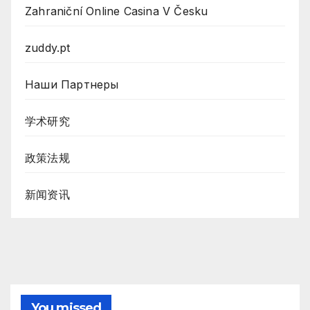
Zahraniční Online Casina V Česku
zuddy.pt
Наши Партнеры
学术研究
政策法规
新闻资讯
You missed