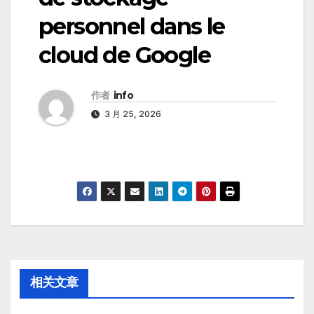
personnel dans le
cloud de Google
作者
info
3 月 25, 2026
相关文章