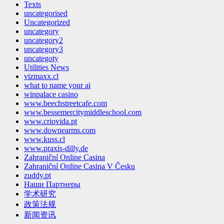
Texts
uncategorised
Uncategorized
uncategory
uncategory2
uncategory3
uncategoty
Utilities News
vizmaxx.cl
what to name your ai
winpalace casino
www.beechstreetcafe.com
www.bessemercitymiddleschool.com
www.criovida.pt
www.downearms.com
www.kuss.cl
www.praxis-dilly.de
Zahraniční Online Casina
Zahraniční Online Casina V Česku
zuddy.pt
Наши Партнеры
学术研究
政策法规
新闻资讯