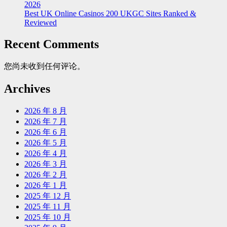
2026
Best UK Online Casinos 200 UKGC Sites Ranked &
Reviewed
Recent Comments
您尚未收到任何评论。
Archives
2026 年 8 月
2026 年 7 月
2026 年 6 月
2026 年 5 月
2026 年 4 月
2026 年 3 月
2026 年 2 月
2026 年 1 月
2025 年 12 月
2025 年 11 月
2025 年 10 月