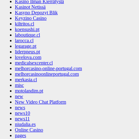
Kasino Ilman Kierrätystä
Kasinot Netissä
Kasyno Depozyt Blik
Keyzino Casino
kiltritos.cl
koensushi.pt
laboutique.cl
larocca.cl
legarage.pt
liderpneus.pt
lovelova.com
medicalsexcenter.cl
melhorcasino-online-portugal.com
melhorcasinoonlineportugal.com
merkasia.cl
misc
motolandim.pt
new
New Video Chat Platform
news
news10
news11
niudalia.es
Online Casino
pages