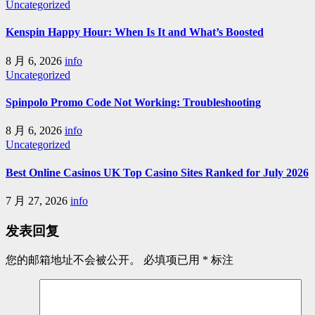
Uncategorized
Kenspin Happy Hour: When Is It and What’s Boosted
8 月 6, 2026
info
Uncategorized
Spinpolo Promo Code Not Working: Troubleshooting
8 月 6, 2026
info
Uncategorized
Best Online Casinos UK Top Casino Sites Ranked for July 2026
7 月 27, 2026
info
发表回复
您的邮箱地址不会被公开。
必填项已用
*
标注