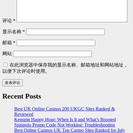
评论
*
显示名称
*
邮箱
*
网站
在此浏览器中保存我的显示名称、邮箱地址和网站地址，
以便下次评论时使用。
Recent Posts
Best UK Online Casinos 200 UKGC Sites Ranked &
Reviewed
Kenspin Happy Hour: When Is It and What’s Boosted
Spinpolo Promo Code Not Working: Troubleshooting
Best Online Casinos UK Top Casino Sites Ranked for July