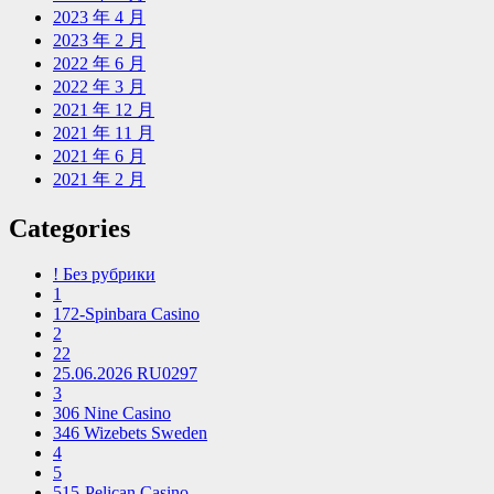
2023 年 4 月
2023 年 2 月
2022 年 6 月
2022 年 3 月
2021 年 12 月
2021 年 11 月
2021 年 6 月
2021 年 2 月
Categories
! Без рубрики
1
172-Spinbara Casino
2
22
25.06.2026 RU0297
3
306 Nine Casino
346 Wizebets Sweden
4
5
515-Pelican Casino