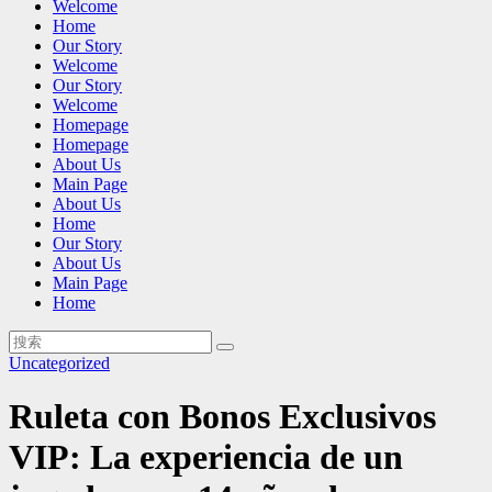
Welcome
Home
Our Story
Welcome
Our Story
Welcome
Homepage
Homepage
About Us
Main Page
About Us
Home
Our Story
About Us
Main Page
Home
Uncategorized
Ruleta con Bonos Exclusivos
VIP: La experiencia de un