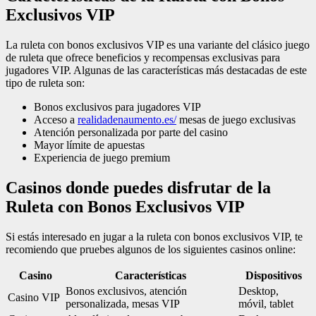
Exclusivos VIP
La ruleta con bonos exclusivos VIP es una variante del clásico juego
de ruleta que ofrece beneficios y recompensas exclusivas para
jugadores VIP. Algunas de las características más destacadas de este
tipo de ruleta son:
Bonos exclusivos para jugadores VIP
Acceso a
realidadenaumento.es/
mesas de juego exclusivas
Atención personalizada por parte del casino
Mayor límite de apuestas
Experiencia de juego premium
Casinos donde puedes disfrutar de la
Ruleta con Bonos Exclusivos VIP
Si estás interesado en jugar a la ruleta con bonos exclusivos VIP, te
recomiendo que pruebes algunos de los siguientes casinos online:
Casino
Características
Dispositivos
Bonos exclusivos, atención
Desktop,
Casino VIP
personalizada, mesas VIP
móvil, tablet